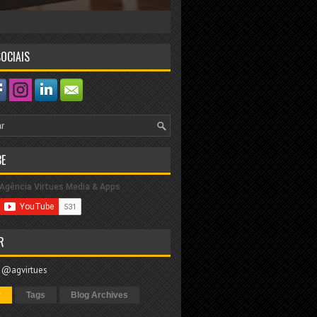
OCIAIS
E
R
 @agvirtues
r
Tags
Blog Archives