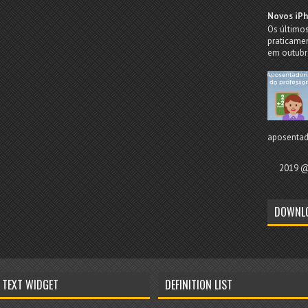
Novos iPh
Os último
praticame
em outubro
aposentado
2019 @ 
DOWNL
TEXT WIDGET
DEFINITION LIST