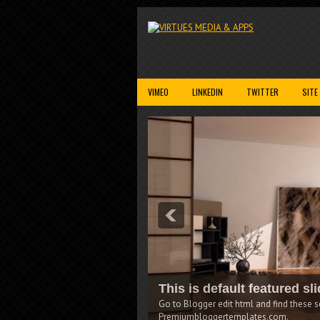
VIMEO
LINKEDIN
TWITTER
SITE
This is
scriptions.This theme is Bloggerized by Lasantha Bandara -
Go to Blo
Premiumb