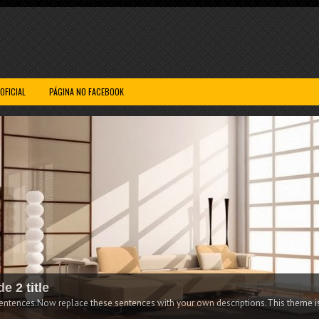
 OFICIAL
PÁGINA NO FACEBOOK
 default featured slide 3 title
gger edit html and find these sentences.Now replace these sentences with your 
loggertemplates.com.