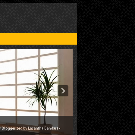
own descriptions.This theme is Bloggerized by Lasantha Bandara -