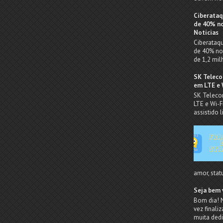
Ciberataq
de 40% no
Notícias
Ciberataq
de 40% no 
de 1,2 mil
SK Teleco
em LTE e 
SK Teleco
LTE e Wi-F
assistido l
amor, statu
Seja bem 
Bom dia! 
vez finali
muita dedi