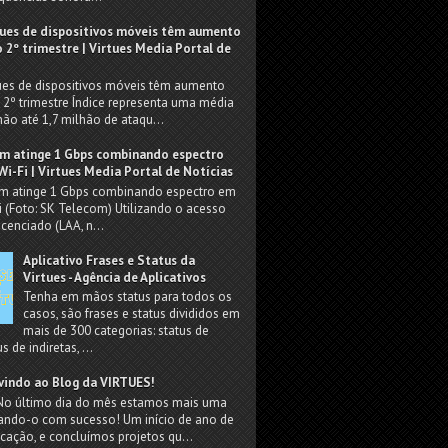
ues de dispositivos móveis têm aumento
 2º trimestre | Virtues Media Portal de
ues de dispositivos móveis têm aumento
2º trimestre Índice representa uma média
hão até 1,7 milhão de ataqu...
m atinge 1 Gbps combinando espectro
Wi-Fi | Virtues Media Portal de Notícias
m atinge 1 Gbps combinando espectro em
i (Foto: SK Telecom) Utilizando o acesso
icenciado (LAA, n...
Aplicativo Frases e Status da
Virtues - Agência de Aplicativos
Tenha em mãos status para todos os
casos, são frases e status divididos em
mais de 300 categorias: status de
s de indiretas, ...
vindo ao Blog da VIRTUES!
No último dia do mês estamos mais uma
zando-o com sucesso! Um início de ano de
cação, e concluímos projetos qu...