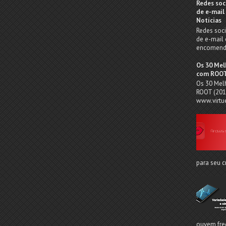
Redes soc
de e-mail
Notícias
Redes soc
de e-mail 
encomenda
Os 30 Mel
com ROOT
Os 30 Melh
ROOT (2015
www.virtue
para seu c
ouvem fre